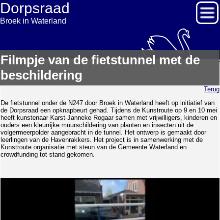
Dorpsraad
Broek in Waterland
Filmpje van de fietstunnel met de
beschildering
Terug
De fietstunnel onder de N247 door Broek in Waterland heeft op initiatief van
de Dorpsraad een opknapbeurt gehad. Tijdens de Kunstroute op 9 en 10 mei
heeft kunstenaar Karst-Janneke Rogaar samen met vrijwilligers, kinderen en
ouders een kleurrijke muurschildering van planten en insecten uit de
volgermeerpolder aangebracht in de tunnel. Het ontwerp is gemaakt door
leerlingen van de Havenrakkers. Het project is in samenwerking met de
Kunstroute organisatie met steun van de Gemeente Waterland en
crowdfunding tot stand gekomen.