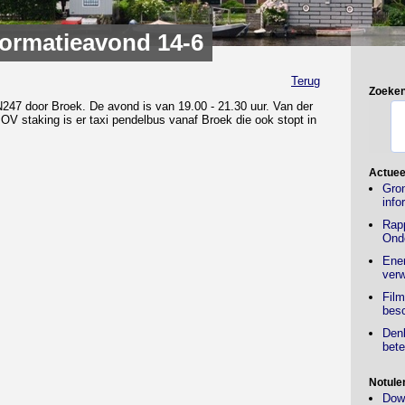
formatieavond 14-6
Terug
Zoeke
N247 door Broek. De avond is van 19.00 - 21.30 uur. Van der
V staking is er taxi pendelbus vanaf Broek die ook stopt in
Actuee
Gro
info
Rap
Ond
Ener
verw
Film
besc
Denk
bete
Notule
Down