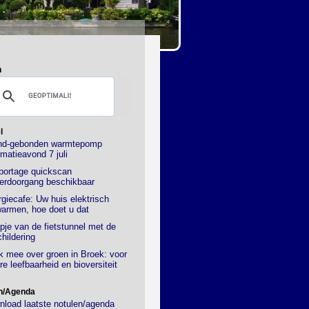
n
l
nd-gebonden warmtepomp
rmatieavond 7 juli
portage quickscan
erdoorgang beschikbaar
giecafe: Uw huis elektrisch
armen, hoe doet u dat
pje van de fietstunnel met de
hildering
 mee over groen in Broek: voor
re leefbaarheid en bioversiteit
n/Agenda
load laatste notulen/agenda